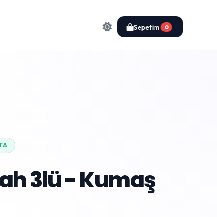
Sepetim
0
TA
yah 3lü - Kumaş