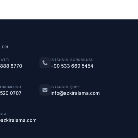
LERI
HATTI
İSTANBUL SORUMLUSU
 888 8770
+90 533 669 5454
SORUMLUSU
İSTANBUL ŞUBE
 520 0707
info@azkiralama.com
ŞUBE
@azkiralama.com