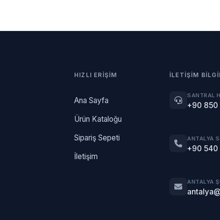
HIZLI ERIŞIM
İLETIŞIM BILGI
SANTRAL 
Ana Sayfa
+90 850
Ürün Kataloğu
Sipariş Sepeti
ANTALYA 
+90 540
İletişim
ANTALYA 
antalya