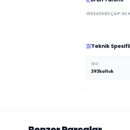
155X65X85 ÇAP: 50
Teknik Spesif
SKU
393koltuk
Benzer Parçalar