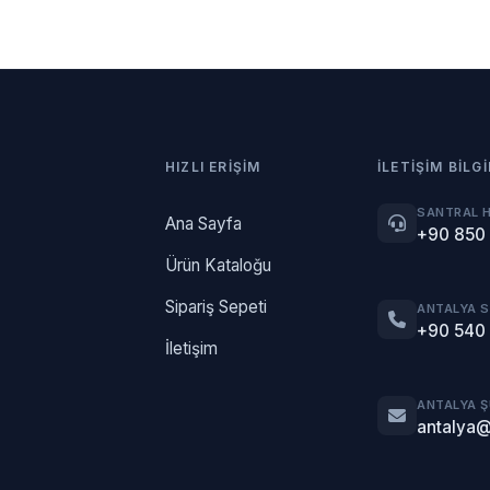
HIZLI ERIŞIM
İLETIŞIM BILGI
SANTRAL 
Ana Sayfa
+90 850
Ürün Kataloğu
Sipariş Sepeti
ANTALYA 
+90 540
İletişim
ANTALYA 
antalya