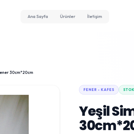
Ana Sayfa
Ürünler
İletişim
i Fener 30cm*20cm
FENER - KAFES
STO
Yeşil Sim
30cm*2