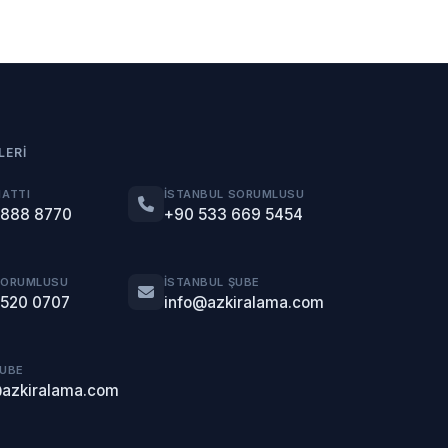
LERI
HATTI
İSTANBUL SORUMLUSU
 888 8770
+90 533 669 5454
SORUMLUSU
İSTANBUL ŞUBE
 520 0707
info@azkiralama.com
ŞUBE
@azkiralama.com