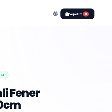
Sepetim
0
KTA
li Fener
0cm