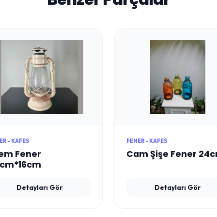
ER - KAFES
FENER - KAFES
em Fener
Cam Şişe Fener 24
0cm*16cm
Detayları Gör
Detayları Gör