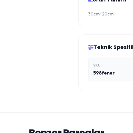
30cm*20cm
Teknik Spesif
SKU
598fener
Benzer Parçalar