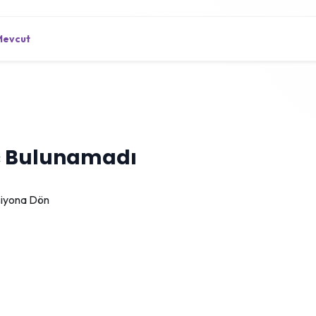
Mevcut
 Bulunamadı
siyona Dön