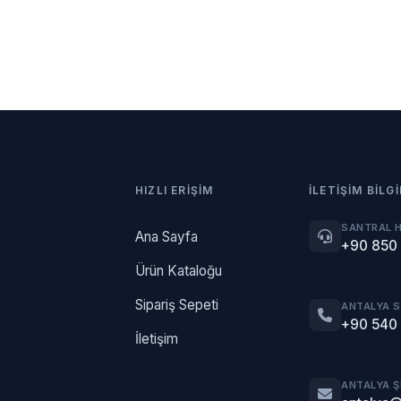
HIZLI ERIŞIM
İLETIŞIM BILGI
SANTRAL 
Ana Sayfa
+90 850
Ürün Kataloğu
Sipariş Sepeti
ANTALYA 
+90 540
İletişim
ANTALYA 