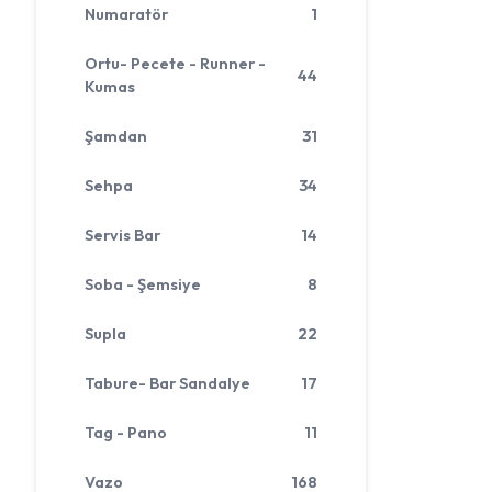
Numaratör
1
Ortu- Pecete - Runner -
44
Kumas
Şamdan
31
Sehpa
34
Servis Bar
14
Soba - Şemsiye
8
Supla
22
Tabure- Bar Sandalye
17
Tag - Pano
11
Vazo
168