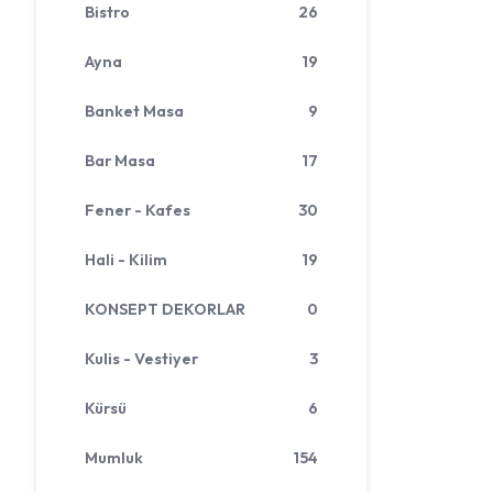
Bistro
26
Ayna
19
Banket Masa
9
Bar Masa
17
Fener - Kafes
30
Hali - Kilim
19
KONSEPT DEKORLAR
0
Kulis - Vestiyer
3
Kürsü
6
Mumluk
154