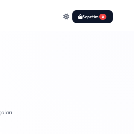
Sepetim
0
çaları