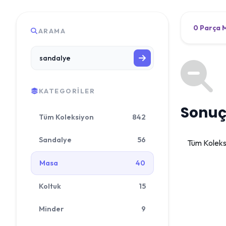
0 Parça 
ARAMA
KATEGORILER
Sonuç
Tüm Koleksiyon
842
Sandalye
56
Tüm Kolek
Masa
40
Koltuk
15
Minder
9