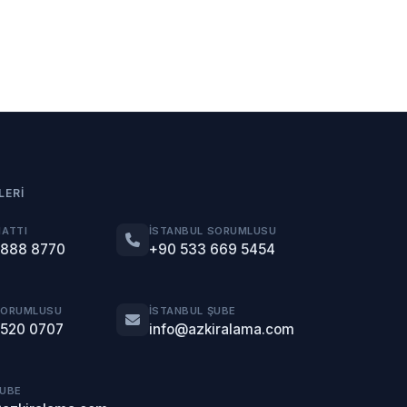
LERI
HATTI
İSTANBUL SORUMLUSU
 888 8770
+90 533 669 5454
SORUMLUSU
İSTANBUL ŞUBE
 520 0707
info@azkiralama.com
ŞUBE